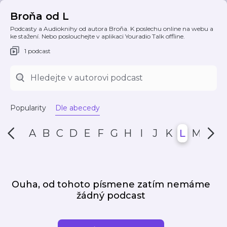
Broňa od L
Podcasty a Audioknihy od autora Broňa. K poslechu online na webu a
ke stažení. Nebo poslouchejte v aplikaci Youradio Talk offline.
1 podcast
Popularity
Dle abecedy
A
B
C
D
E
F
G
H
I
J
K
L
M
N
Ouha, od tohoto písmene zatím nemáme
žádný podcast