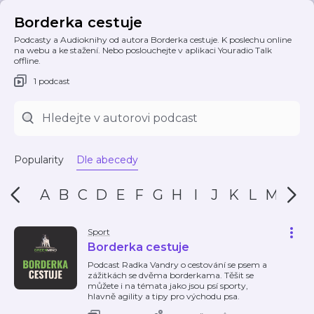
Borderka cestuje
Podcasty a Audioknihy od autora Borderka cestuje. K poslechu online
na webu a ke stažení. Nebo poslouchejte v aplikaci Youradio Talk
offline.
1 podcast
Popularity
Dle abecedy
A
B
C
D
E
F
G
H
I
J
K
L
M
N
Sport
Borderka cestuje
Podcast Radka Vandry o cestování se psem a
zážitkách se dvěma borderkama. Těšit se
můžete i na témata jako jsou psí sporty,
hlavně agility a tipy pro východu psa.