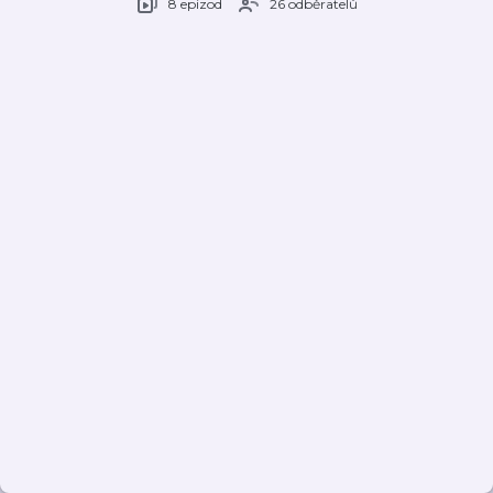
8 epizod
26 odběratelů