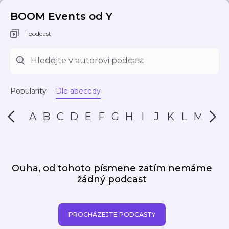
BOOM Events od Y
1 podcast
Popularity
Dle abecedy
A
B
C
D
E
F
G
H
I
J
K
L
M
N
Ouha, od tohoto písmene zatím nemáme
žádný podcast
PROCHÁZEJTE PODCASTY