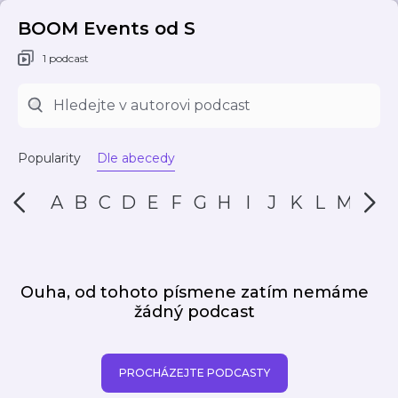
BOOM Events od S
1 podcast
Popularity
Dle abecedy
A
B
C
D
E
F
G
H
I
J
K
L
M
N
Ouha, od tohoto písmene zatím nemáme
žádný podcast
PROCHÁZEJTE PODCASTY