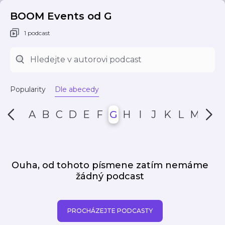
BOOM Events od G
1 podcast
Popularity
Dle abecedy
A
B
C
D
E
F
G
H
I
J
K
L
M
N
Ouha, od tohoto písmene zatím nemáme
žádný podcast
PROCHÁZEJTE PODCASTY