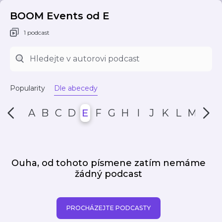
BOOM Events od E
1 podcast
Popularity
Dle abecedy
A
B
C
D
E
F
G
H
I
J
K
L
M
N
Ouha, od tohoto písmene zatím nemáme
žádný podcast
PROCHÁZEJTE PODCASTY