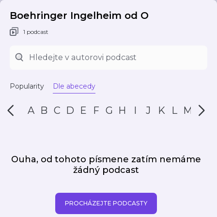
Boehringer Ingelheim od O
1 podcast
Popularity
Dle abecedy
A
B
C
D
E
F
G
H
I
J
K
L
M
N
Ouha, od tohoto písmene zatím nemáme
žádný podcast
PROCHÁZEJTE PODCASTY