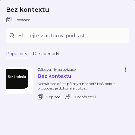
Bez kontextu
1 podcast
Popularity
Dle abecedy
Zábava
,
Improvizace
Bez kontextu
Nemáte co dělat při mytí nádobí? Náš pokus
o podcast je dokonalá volba…
9 epizod
0 odběratelů