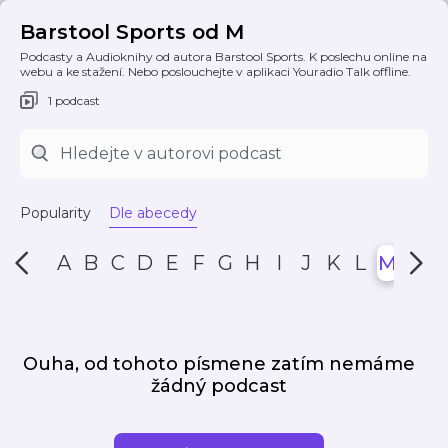
Barstool Sports od M
Podcasty a Audioknihy od autora Barstool Sports. K poslechu online na
webu a ke stažení. Nebo poslouchejte v aplikaci Youradio Talk offline.
1 podcast
Popularity
Dle abecedy
A
B
C
D
E
F
G
H
I
J
K
L
M
N
Ouha, od tohoto písmene zatím nemáme
žádný podcast