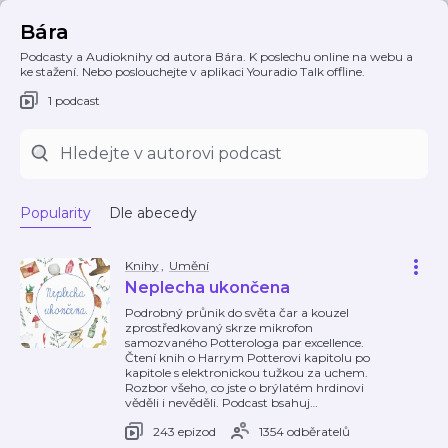
Bára
Podcasty a Audioknihy od autora Bára. K poslechu online na webu a
ke stažení. Nebo poslouchejte v aplikaci Youradio Talk offline.
1 podcast
Popularity
Dle abecedy
Knihy
,
Umění
Neplecha ukončena
Podrobný průnik do světa čar a kouzel
zprostředkovaný skrze mikrofon
samozvaného Potterologa par excellence.
Čtení knih o Harrym Potterovi kapitolu po
kapitole s elektronickou tužkou za uchem.
Rozbor všeho, co jste o brýlatém hrdinovi
věděli i nevěděli. Podcast bsahuj
…
243 epizod
1354 odběratelů