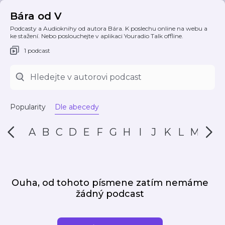
Bára od V
Podcasty a Audioknihy od autora Bára. K poslechu online na webu a
ke stažení. Nebo poslouchejte v aplikaci Youradio Talk offline.
1 podcast
Popularity
Dle abecedy
A
B
C
D
E
F
G
H
I
J
K
L
M
N
Ouha, od tohoto písmene zatím nemáme
žádný podcast