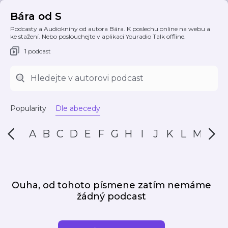
Bára od S
Podcasty a Audioknihy od autora Bára. K poslechu online na webu a
ke stažení. Nebo poslouchejte v aplikaci Youradio Talk offline.
1 podcast
Popularity
Dle abecedy
A
B
C
D
E
F
G
H
I
J
K
L
M
N
Ouha, od tohoto písmene zatím nemáme
žádný podcast