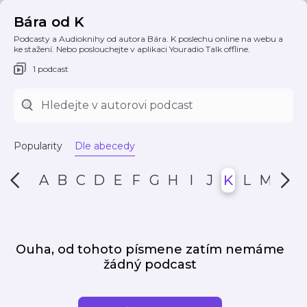
Bára od K
Podcasty a Audioknihy od autora Bára. K poslechu online na webu a
ke stažení. Nebo poslouchejte v aplikaci Youradio Talk offline.
1 podcast
Popularity
Dle abecedy
A
B
C
D
E
F
G
H
I
J
K
L
M
N
Ouha, od tohoto písmene zatím nemáme
žádný podcast