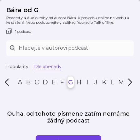
Bára od G
Podcasty a Audioknihy od autora Bára. K poslechu online na webu a
ke stažení. Nebo poslouchejte v aplikaci Youradio Talk offline.
1 podcast
Popularity
Dle abecedy
A
B
C
D
E
F
G
H
I
J
K
L
M
N
Ouha, od tohoto písmene zatím nemáme
žádný podcast