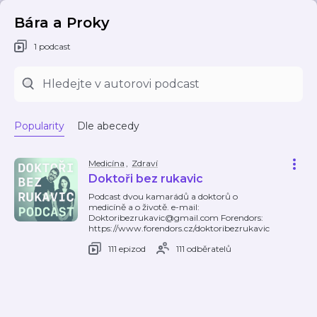
Bára a Proky
1 podcast
Popularity
Dle abecedy
Medicína
,
Zdraví
Doktoři bez rukavic
Podcast dvou kamarádů a doktorů o
medicíně a o životě. e-mail:
Doktoribezrukavic@gmail.com Forendors:
https://www.forendors.cz/doktoribezrukavic
111 epizod
111 odběratelů