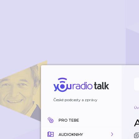
České podcasty a zprávy
Úv
A
PRO TEBE
AUDIOKNIHY