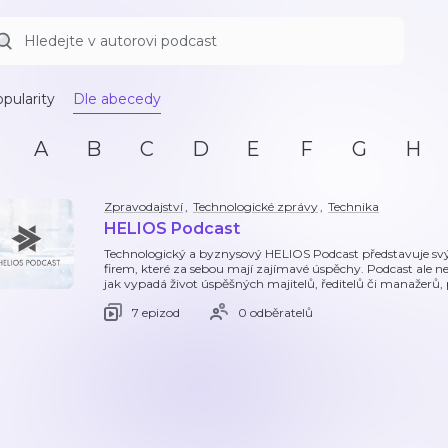
pularity
Dle abecedy
A
B
C
D
E
F
G
H
Zpravodajství
,
Technologické zprávy
,
Technika
HELIOS Podcast
Technologický a byznysový HELIOS Podcast představuje s
firem, které za sebou mají zajímavé úspěchy. Podcast ale nen
jak vypadá život úspěšných majitelů, ředitelů či manažerů
7 epizod
0 odběratelů