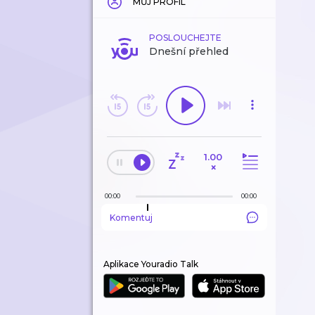
MŮJ PROFIL
POSLOUCHEJTE
Dnešní přehled
1.00
×
00:00
00:00
Komentuj
Aplikace Youradio Talk