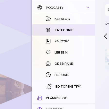
PODCASTY
KATALOG
KOUPENÉ
KATALOG
Po
KATEGORIE
KATEGORIE
ZÁLOŽKY
ZÁLOŽKY
HISTORIE
LÍBÍ SE MI
ODEBÍRANÉ
HISTORIE
EDITORSKÉ TIPY
ČLÁNKY BLOG