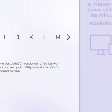
I
J
K
L
M
N
O
P
vým posluchačům osobnosti z řad českých
í pouze o práci. Vždy se snažíme přiblížit,
, pokud zrovna
…