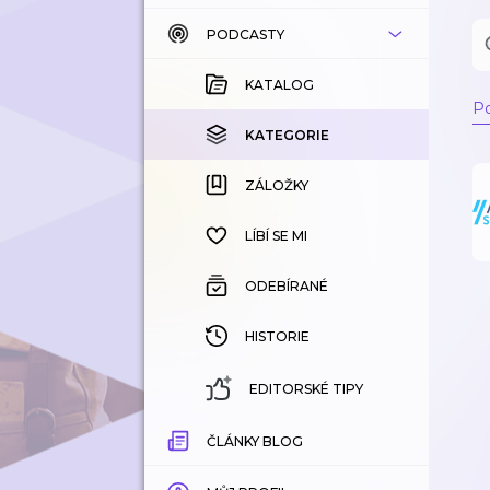
PODCASTY
KATALOG
KOUPENÉ
KATALOG
Po
KATEGORIE
KATEGORIE
ZÁLOŽKY
ZÁLOŽKY
HISTORIE
LÍBÍ SE MI
ODEBÍRANÉ
HISTORIE
EDITORSKÉ TIPY
ČLÁNKY BLOG