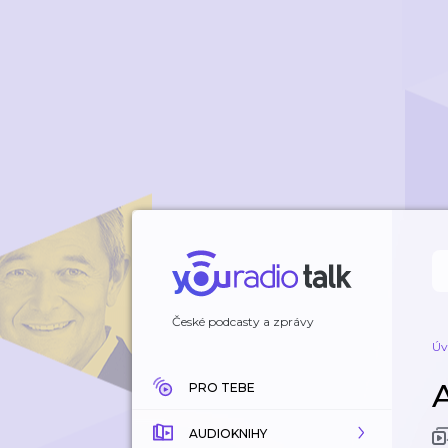
České podcasty a zprávy
Úv
PRO TEBE
AUDIOKNIHY