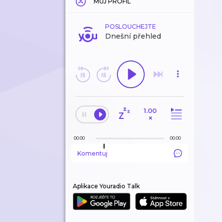
MŮJ PROFIL
POSLOUCHEJTE
Dnešní přehled
1.00
×
00:00
00:00
Komentuj
Aplikace Youradio Talk