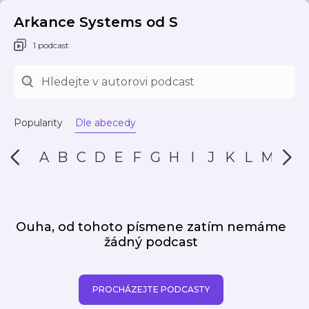
Arkance Systems od S
1 podcast
Popularity
Dle abecedy
A
B
C
D
E
F
G
H
I
J
K
L
M
N
Ouha, od tohoto písmene zatím nemáme
žádný podcast
PROCHÁZEJTE PODCASTY