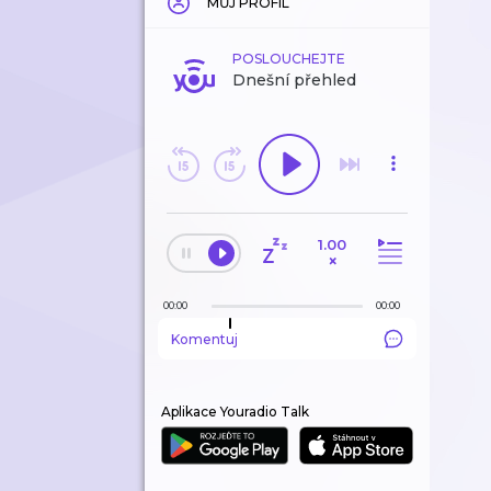
MŮJ PROFIL
POSLOUCHEJTE
Dnešní přehled
1.00
×
00:00
00:00
Komentuj
Aplikace Youradio Talk