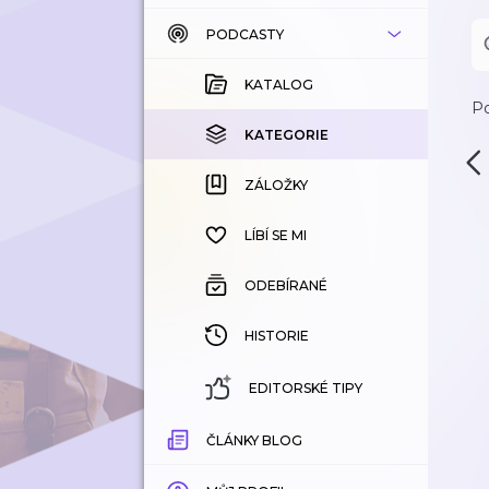
PODCASTY
KATALOG
KOUPENÉ
KATALOG
Po
KATEGORIE
KATEGORIE
ZÁLOŽKY
ZÁLOŽKY
HISTORIE
LÍBÍ SE MI
ODEBÍRANÉ
HISTORIE
EDITORSKÉ TIPY
ČLÁNKY BLOG