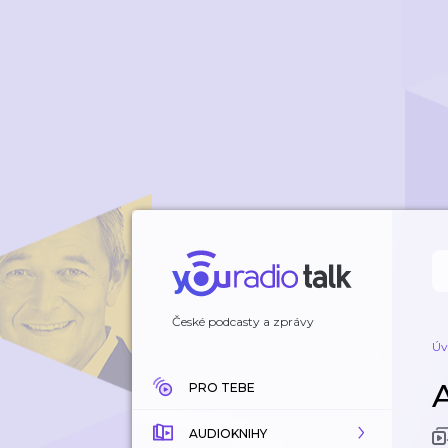
České podcasty a zprávy
Úv
PRO TEBE
AUDIOKNIHY