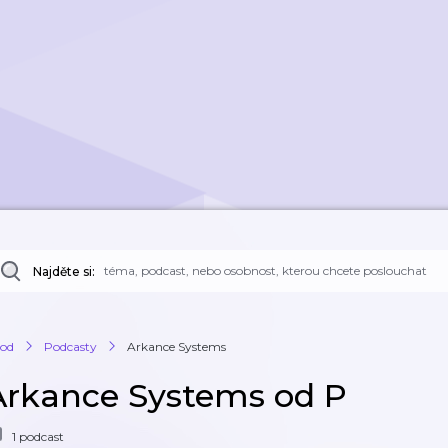
Najděte si:
od
Podcasty
Arkance Systems
Arkance Systems od P
1 podcast