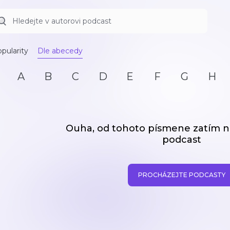
pularity
Dle abecedy
A
B
C
D
E
F
G
H
Ouha, od tohoto písmene zatím
podcast
PROCHÁZEJTE PODCASTY