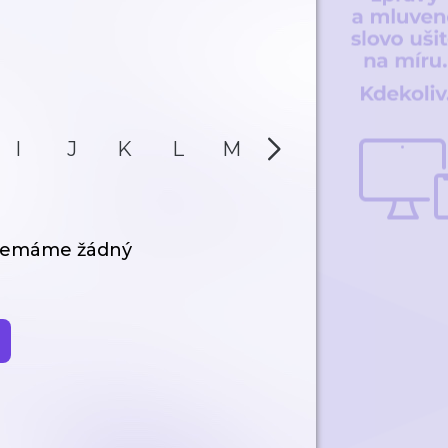
I
J
K
L
M
N
O
P
 nemáme žádný