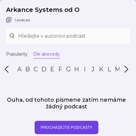
Arkance Systems od O
1 podcast
Popularity
Dle abecedy
A
B
C
D
E
F
G
H
I
J
K
L
M
N
Ouha, od tohoto písmene zatím nemáme
žádný podcast
PROCHÁZEJTE PODCASTY