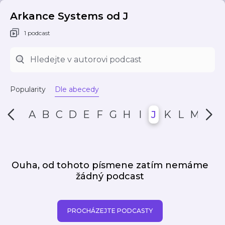
Arkance Systems od J
1 podcast
Popularity
Dle abecedy
A
B
C
D
E
F
G
H
I
J
K
L
M
N
Ouha, od tohoto písmene zatím nemáme
žádný podcast
PROCHÁZEJTE PODCASTY