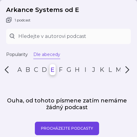
Arkance Systems od E
1 podcast
Popularity
Dle abecedy
A
B
C
D
E
F
G
H
I
J
K
L
M
N
Ouha, od tohoto písmene zatím nemáme
žádný podcast
PROCHÁZEJTE PODCASTY