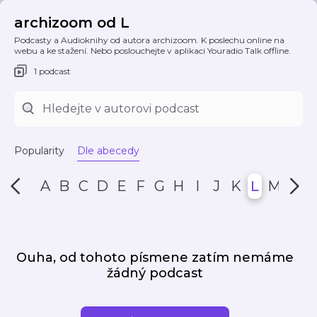
archizoom od L
Podcasty a Audioknihy od autora archizoom. K poslechu online na
webu a ke stažení. Nebo poslouchejte v aplikaci Youradio Talk offline.
1 podcast
Popularity
Dle abecedy
A
B
C
D
E
F
G
H
I
J
K
L
M
N
Ouha, od tohoto písmene zatím nemáme
žádný podcast