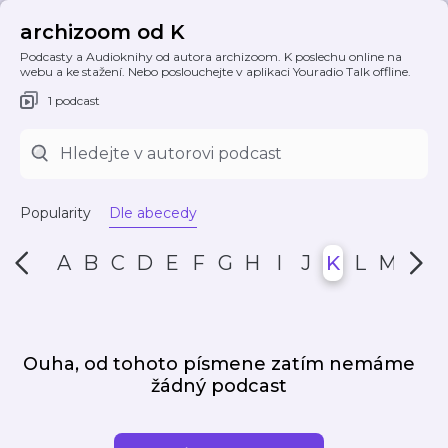
archizoom od K
Podcasty a Audioknihy od autora archizoom. K poslechu online na
webu a ke stažení. Nebo poslouchejte v aplikaci Youradio Talk offline.
1 podcast
Popularity
Dle abecedy
A
B
C
D
E
F
G
H
I
J
K
L
M
N
Ouha, od tohoto písmene zatím nemáme
žádný podcast