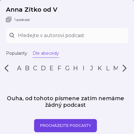
Anna Zítko od V
1 podcast
Popularity
Dle abecedy
A
B
C
D
E
F
G
H
I
J
K
L
M
N
Ouha, od tohoto písmene zatím nemáme
žádný podcast
PROCHÁZEJTE PODCASTY