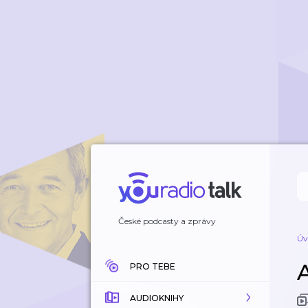
České podcasty a zprávy
Úv
PRO TEBE
AUDIOKNIHY