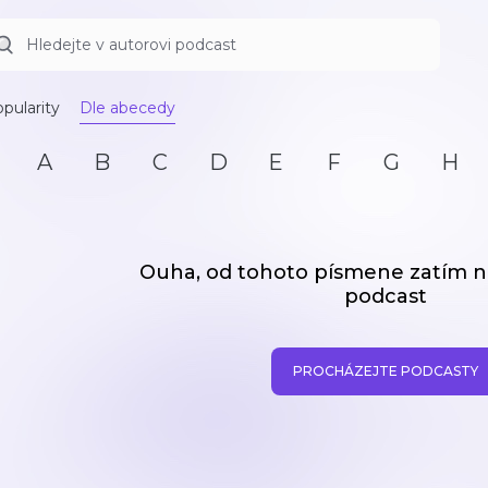
pularity
Dle abecedy
A
B
C
D
E
F
G
H
Ouha, od tohoto písmene zatím
podcast
PROCHÁZEJTE PODCASTY