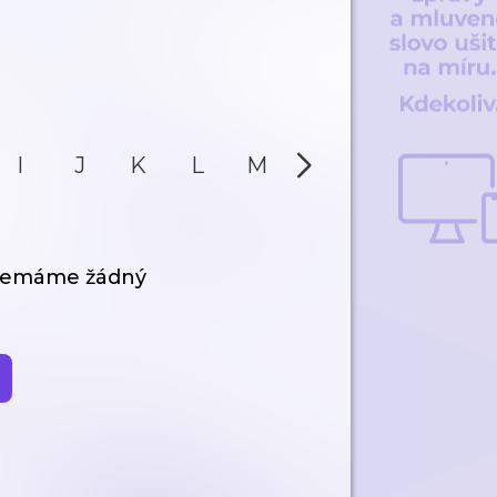
I
J
K
L
M
N
O
P
 nemáme žádný