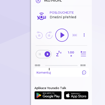
MŮJ PROFIL
POSLOUCHEJTE
Dnešní přehled
1.00
×
00:00
00:00
Komentuj
Aplikace Youradio Talk