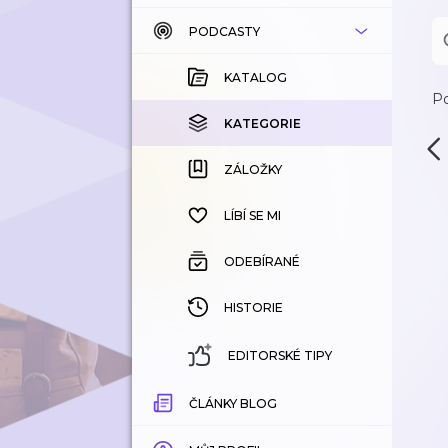
PODCASTY
KATALOG
KOUPENÉ
KATALOG
Po
KATEGORIE
KATEGORIE
ZÁLOŽKY
ZÁLOŽKY
HISTORIE
LÍBÍ SE MI
ODEBÍRANÉ
HISTORIE
EDITORSKÉ TIPY
ČLÁNKY BLOG