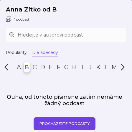
Anna Zítko od B
1 podcast
Popularity
Dle abecedy
A
B
C
D
E
F
G
H
I
J
K
L
M
N
Ouha, od tohoto písmene zatím nemáme
žádný podcast
PROCHÁZEJTE PODCASTY