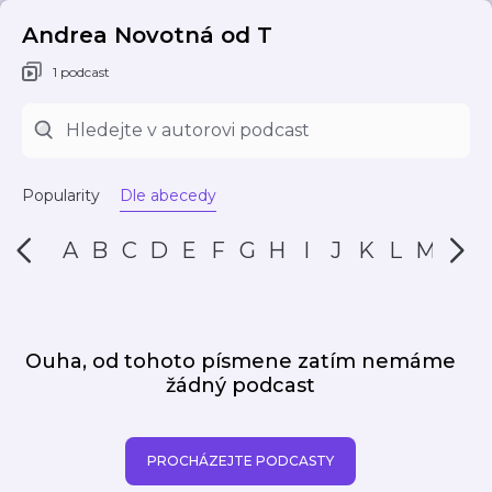
Andrea Novotná od T
1 podcast
Popularity
Dle abecedy
A
B
C
D
E
F
G
H
I
J
K
L
M
N
Ouha, od tohoto písmene zatím nemáme
žádný podcast
PROCHÁZEJTE PODCASTY