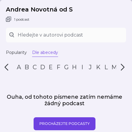
Andrea Novotná od S
1 podcast
Popularity
Dle abecedy
A
B
C
D
E
F
G
H
I
J
K
L
M
N
Ouha, od tohoto písmene zatím nemáme
žádný podcast
PROCHÁZEJTE PODCASTY