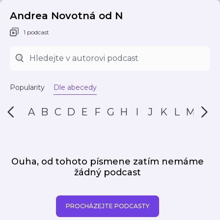
Andrea Novotná od N
1 podcast
Popularity
Dle abecedy
A
B
C
D
E
F
G
H
I
J
K
L
M
N
Ouha, od tohoto písmene zatím nemáme
žádný podcast
PROCHÁZEJTE PODCASTY