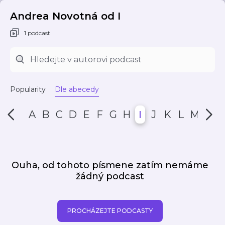
Andrea Novotná od I
1 podcast
Popularity
Dle abecedy
A
B
C
D
E
F
G
H
I
J
K
L
M
N
Ouha, od tohoto písmene zatím nemáme
žádný podcast
PROCHÁZEJTE PODCASTY