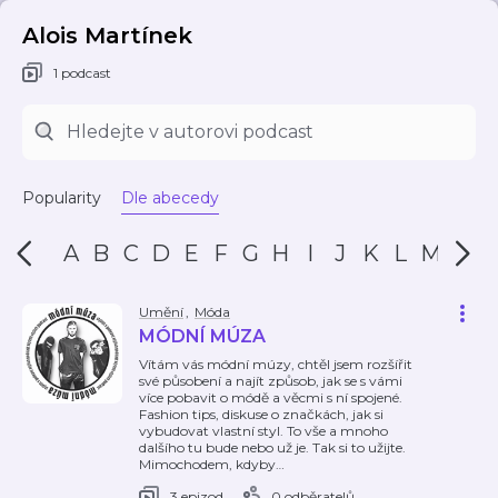
Alois Martínek
1 podcast
Popularity
Dle abecedy
A
B
C
D
E
F
G
H
I
J
K
L
M
N
Umění
,
Móda
MÓDNÍ MÚZA
Vítám vás módní múzy, chtěl jsem rozšířit
své působení a najít způsob, jak se s vámi
více pobavit o módě a věcmi s ní spojené.
Fashion tips, diskuse o značkách, jak si
vybudovat vlastní styl. To vše a mnoho
dalšího tu bude nebo už je. Tak si to užijte.
Mimochodem, kdyby
…
3 epizod
0 odběratelů