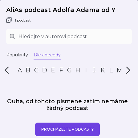
AliAs podcast Adolfa Adama od Y
1 podcast
Popularity
Dle abecedy
A
B
C
D
E
F
G
H
I
J
K
L
M
N
Ouha, od tohoto písmene zatím nemáme
žádný podcast
PROCHÁZEJTE PODCASTY