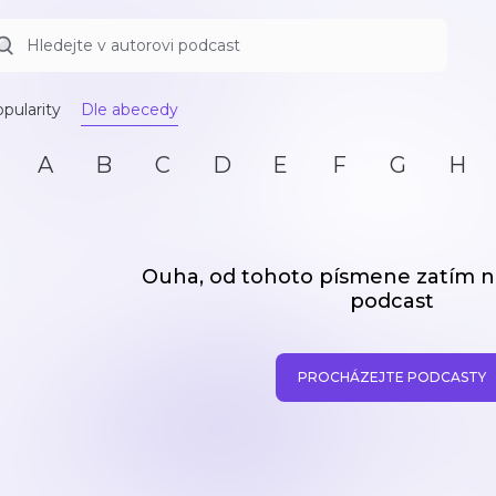
pularity
Dle abecedy
A
B
C
D
E
F
G
H
Ouha, od tohoto písmene zatím
podcast
PROCHÁZEJTE PODCASTY