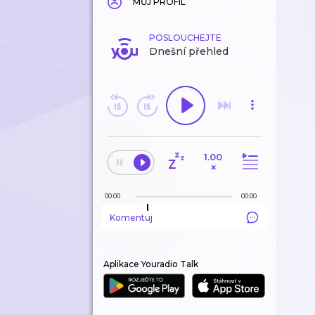
MŮJ PROFIL
POSLOUCHEJTE
Dnešní přehled
1.00
×
00:00
00:00
Komentuj
Aplikace Youradio Talk