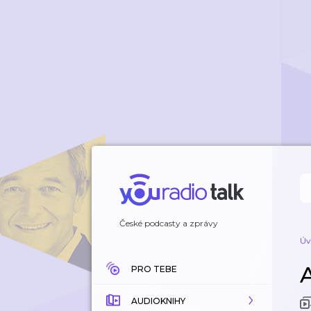
České podcasty a zprávy
Úv
PRO TEBE
AUDIOKNIHY