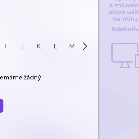
I
J
K
L
M
N
O
P
 nemáme žádný