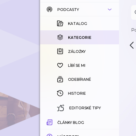
PODCASTY
KATALOG
KOUPENÉ
KATALOG
Po
KATEGORIE
KATEGORIE
ZÁLOŽKY
ZÁLOŽKY
HISTORIE
LÍBÍ SE MI
ODEBÍRANÉ
HISTORIE
EDITORSKÉ TIPY
ČLÁNKY BLOG