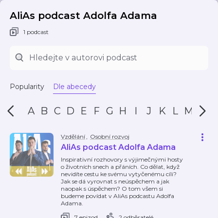
AliAs podcast Adolfa Adama
1 podcast
Popularity
Dle abecedy
A
B
C
D
E
F
G
H
I
J
K
L
M
N
Vzdělání
,
Osobní rozvoj
AliAs podcast Adolfa Adama
Inspirativní rozhovory s výjimečnými hosty
o životních snech a přáních. Co dělat, když
nevidíte cestu ke svému vytyčenému cíli?
Jak se dá vyrovnat s neúspěchem a jak
naopak s úspěchem? O tom všem si
budeme povídat v AliAs podcastu Adolfa
Adama.
7 epizod
2 odběratelé