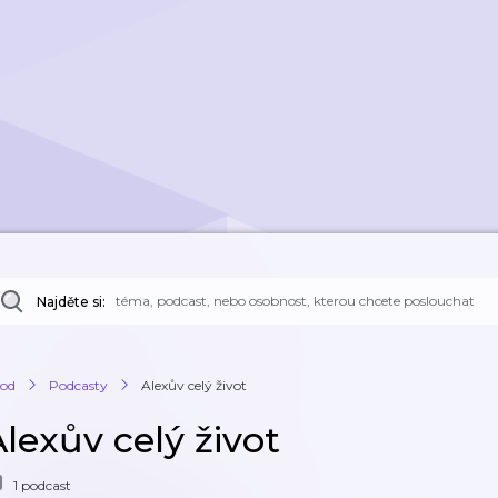
Najděte si:
od
Podcasty
Alexův celý život
lexův celý život
1 podcast