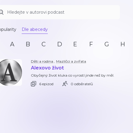
pularity
Dle abecedy
A
B
C
D
E
F
G
H
Děti a rodina
,
Mazlíčci a zvířata
Alexovo život
Obyčejný život kluka co vyrostl jinde než by měl.
6 epizod
0 odběratelů