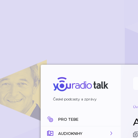
České podcasty a zprávy
Úv
A
PRO TEBE
AUDIOKNIHY