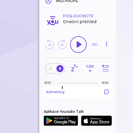
MŮJ PROFIL
POSLOUCHEJTE
Dnešní přehled
1.00
×
00:00
00:00
Komentuj
Aplikace Youradio Talk