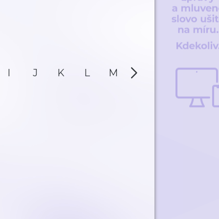
I
J
K
L
M
N
O
P