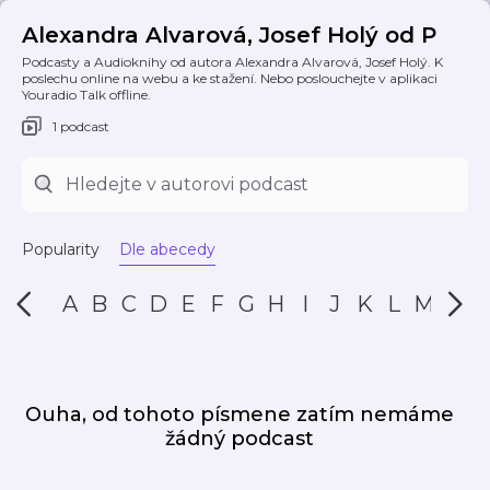
Alexandra Alvarová, Josef Holý od P
Podcasty a Audioknihy od autora Alexandra Alvarová, Josef Holý. K
poslechu online na webu a ke stažení. Nebo poslouchejte v aplikaci
Youradio Talk offline.
1 podcast
Popularity
Dle abecedy
A
B
C
D
E
F
G
H
I
J
K
L
M
N
Ouha, od tohoto písmene zatím nemáme
žádný podcast