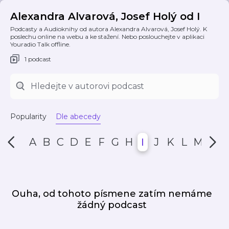
Alexandra Alvarová, Josef Holý od I
Podcasty a Audioknihy od autora Alexandra Alvarová, Josef Holý. K
poslechu online na webu a ke stažení. Nebo poslouchejte v aplikaci
Youradio Talk offline.
1 podcast
Popularity
Dle abecedy
A
B
C
D
E
F
G
H
I
J
K
L
M
N
Ouha, od tohoto písmene zatím nemáme
žádný podcast