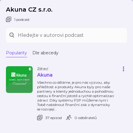
Akuna CZ s.r.o.
1 podcast
Popularity
Dle abecedy
Zdraví
Akuna
Všechno co děláme, je pro nás výzvou, aby
příležitost a produkty Akuna byly pro naše
partnery a klienty jednoduchou a pohodlnou
cestou k finanční jistotě a rychlé optimalizaci
zdraví. Díky systému P2P můžeme nyní i
Tobě nabídnout finanční zisk z dynamicky
se rozvijejí
…
37 epizod
0 odběratelů