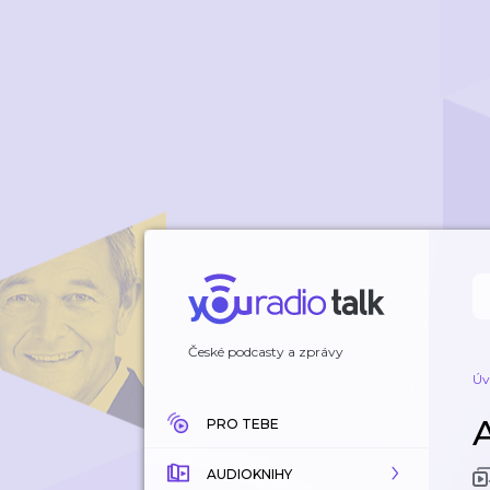
České podcasty a zprávy
Úv
PRO TEBE
AUDIOKNIHY