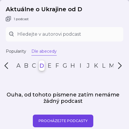
Aktuálne o Ukrajine od D
1 podcast
Popularity
Dle abecedy
A
B
C
D
E
F
G
H
I
J
K
L
M
N
Ouha, od tohoto písmene zatím nemáme
žádný podcast
PROCHÁZEJTE PODCASTY