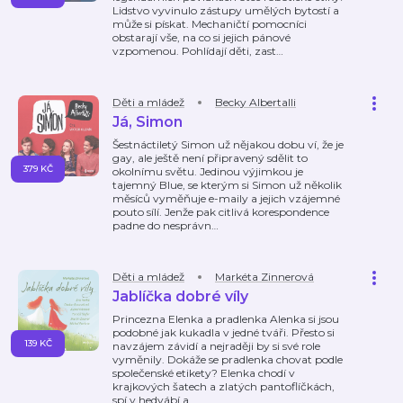
Lidstvo vyvinulo zástupy umělých bytostí a
může si pískat. Mechaničtí pomocníci
obstarají vše, na co si jejich pánové
vzpomenou. Pohlídají děti, zast
…
Děti a mládež
Becky Albertalli
Já, Simon
Šestnáctiletý Simon už nějakou dobu ví, že je
gay, ale ještě není připravený sdělit to
379 KČ
okolnímu světu. Jedinou výjimkou je
tajemný Blue, se kterým si Simon už několik
měsíců vyměňuje e-maily a jejich vzájemné
pouto sílí. Jenže pak citlivá korespondence
padne do nesprávn
…
Děti a mládež
Markéta Zinnerová
Jablíčka dobré víly
Princezna Elenka a pradlenka Alenka si jsou
podobné jak kukadla v jedné tváři. Přesto si
139 KČ
navzájem závidí a nejraději by si své role
vyměnily. Dokáže se pradlenka chovat podle
společenské etikety? Elenka chodí v
krajkových šatech a zlatých pantoflíčkách,
spí v hedvábí a
…