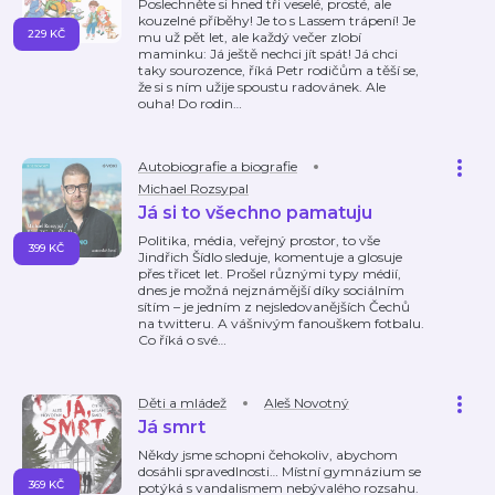
Poslechněte si hned tři veselé, prosté, ale
kouzelné příběhy! Je to s Lassem trápení! Je
229 KČ
mu už pět let, ale každý večer zlobí
maminku: Já ještě nechci jít spát! Já chci
taky sourozence, říká Petr rodičům a těší se,
že si s ním užije spoustu radovánek. Ale
ouha! Do rodin
…
Autobiografie a biografie
Michael Rozsypal
Já si to všechno pamatuju
Politika, média, veřejný prostor, to vše
399 KČ
Jindřich Šídlo sleduje, komentuje a glosuje
přes třicet let. Prošel různými typy médií,
dnes je možná nejznámější díky sociálním
sítím – je jedním z nejsledovanějších Čechů
na twitteru. A vášnivým fanouškem fotbalu.
Co říká o své
…
Děti a mládež
Aleš Novotný
Já smrt
Někdy jsme schopni čehokoliv, abychom
dosáhli spravedlnosti… Místní gymnázium se
369 KČ
potýká s vandalismem nebývalého rozsahu.