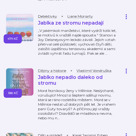
Detektivky
Liane Moriarty
Jablka ze stromu nepadají
„V jakémkoli manželství, které vydrží tolik let,
se motivů k vraždě najde spousta.“ Stanovi a
479 KČ
Joy Delaneyovým leckdo závidí. Jejich vztah
přetrval celé půlstoletí, vychovali čtyři děti,
založili úspěšnou tenisovou akademii a sami
zvládli vyhrát řadu turnajů. Pak se ale
…
Dějiny a historie
Vlastimil Vondruška
Jablko nepadlo daleko od
stromu
Mord řezníkovy ženy v Mělníce. Neslýchané,
188 KČ
vzrušující! Mnozí si šeptem sdělují novinu,
která se ráno rozletěla městem. Mord se v
Mělníce nestal už dobrých pět let. Je vrahem
paní Guty tovaryš? A příčinou její vraždy
cizoložství? Dosvědčí se mladíkova nevina,
nebo mu n
…
Děti a mládež
Karel Jaromír Erben