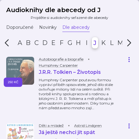
Audioknihy dle abecedy od J
Projděte si audioknihy seřazené dle abecedy
Doporučené
Novinky
Dle abecedy
A
B
C
D
E
F
G
H
I
J
K
L
M
N
Autobiografie a biografie
Humphrey Carpenter
J.R.R. Tolkien – Životopis
Humphrey Carpenter poutavou formou
250 KČ
vypráví příběh spisovatele, jehož dílo stále
ovlivňuje miliony lidí na celém světě. Při
tvorbě knihy spolupracoval s rodinou a
blízkými J. R. R. Tolkiena a měl přístup k
jeho osobním písemnostem. Díky tomu je
nám představeno mnoho zají
…
Děti a mládež
Astrid Lindgren
Já ještě nechci jít spát