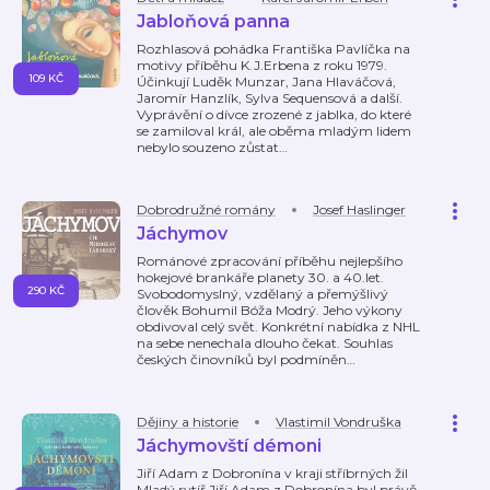
Jabloňová panna
Rozhlasová pohádka Františka Pavlíčka na
motivy příběhu K.J.Erbena z roku 1979.
109 KČ
Účinkují Luděk Munzar, Jana Hlaváčová,
Jaromír Hanzlík, Sylva Sequensová a další.
Vyprávění o dívce zrozené z jablka, do které
se zamiloval král, ale oběma mladým lidem
nebylo souzeno zůstat
…
Dobrodružné romány
Josef Haslinger
Jáchymov
Románové zpracování příběhu nejlepšího
hokejové brankáře planety 30. a 40.let.
290 KČ
Svobodomyslný, vzdělaný a přemýšlivý
člověk Bohumil Bóža Modrý. Jeho výkony
obdivoval celý svět. Konkrétní nabídka z NHL
na sebe nenechala dlouho čekat. Souhlas
českých činovníků byl podmíněn
…
Dějiny a historie
Vlastimil Vondruška
Jáchymovští démoni
Jiří Adam z Dobronína v kraji stříbrných žil
Mladý rytíř Jiří Adam z Dobronína byl právě