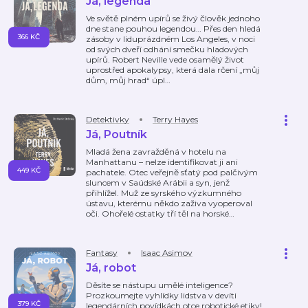
Já, legenda
Ve světě plném upírů se živý člověk jednoho
dne stane pouhou legendou… Přes den hledá
366 KČ
zásoby v liduprázdném Los Angeles, v noci
od svých dveří odhání smečku hladových
upírů. Robert Neville vede osamělý život
uprostřed apokalypsy, která dala rčení „můj
dům, můj hrad“ úpl
…
Detektivky
Terry Hayes
Já, Poutník
Mladá žena zavražděná v hotelu na
Manhattanu – nelze identifikovat ji ani
449 KČ
pachatele. Otec veřejně sťatý pod palčivým
sluncem v Saúdské Arábii a syn, jenž
přihlížel. Muž ze syrského výzkumného
ústavu, kterému někdo zaživa vyoperoval
oči. Ohořelé ostatky tří těl na horské
…
Fantasy
Isaac Asimov
Já, robot
Děsíte se nástupu umělé inteligence?
Prozkoumejte vyhlídky lidstva v devíti
379 KČ
legendárních povídkách otce robotické etiky!