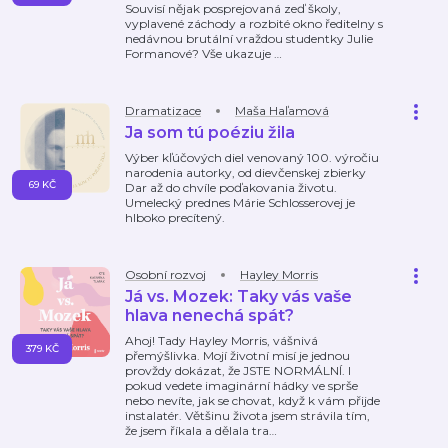
Souvisí nějak posprejovaná zeď školy,
vyplavené záchody a rozbité okno ředitelny s
nedávnou brutální vraždou studentky Julie
Formanové? Vše ukazuje
…
Dramatizace
Maša Haľamová
Ja som tú poéziu žila
Výber kľúčových diel venovaný 100. výročiu
narodenia autorky, od dievčenskej zbierky
69 KČ
Dar až do chvíle poďakovania životu.
Umelecký prednes Márie Schlosserovej je
hlboko precítený.
Osobní rozvoj
Hayley Morris
Já vs. Mozek: Taky vás vaše
hlava nenechá spát?
Ahoj! Tady Hayley Morris, vášnivá
379 KČ
přemýšlivka. Mojí životní misí je jednou
provždy dokázat, že JSTE NORMÁLNÍ. I
pokud vedete imaginární hádky ve sprše
nebo nevíte, jak se chovat, když k vám přijde
instalatér. Většinu života jsem strávila tím,
že jsem říkala a dělala tra
…