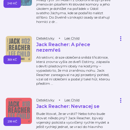
249 KČ
jmenován písařem Královské komory a jeho
úkolem je dohlížet na pořádek v Údolí
svatého Jáchyma, kde se podařilo nalézt
stříbro. Do živelně vznikající osady se stahují
horníci z dr
…
Detektivky
Lee Child
Jack Reacher: A přece
nezemřeš
Atraktivní, draze oblečená snědá třicátnice,
369 KČ
která zrovna vyšla ze dveří čistírny, zápasila
s devíti plastovými obaly na kostýmy –
vypadalo to, že má zraněnou nohu. Jack
Reacher zareagoval na její prosebný pohled,
vzal od ní oblečení a podal jí také hůl, kterou
předtím
…
Detektivky
Lee Child
Jack Reacher: Nevracej se
Bude litovat, že se vrátil? Nebo toho bude
litovat někdo jiný? Jack Reacher, bývalý
299 KČ
vojenský policista vycvičený rychle myslet a
ještě rychleji jednat, se vrací do hlavního