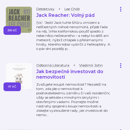
Detektivky
Lee Child
Jack Reacher: Volný pád
{'cs': 'Jestli Jack tuhle šňůru zmizení a
nešťastných náhod nerozmotá, přijde řada
399 KČ
na něj…\nNa kalifornskou poušť spadlo z
nebe něco nečekaného – a nebyl to déšť ani
meteorit, nýbrž chlápek s přelámanými
hnáty, kterého kdosi vystrčil z helikoptéry. A
o pár dní později p
…
Odborná Literatura
Vladimír John
Jak bezpečně investovat do
nemovitostí
Zvažujete koupit nemovitost? Nezaleží na
97 KČ
tom, zda jde o nemovitost k
podnikatelskému záměru či vaši rezidenční,
vždy se setkáte s mnohými skrytými i
otevřenými vadami. Poznejte možné
nástrahy spojené s koupí nemovitosti a
získejte vyzkoušené rady, jak investovat do
nemo
…