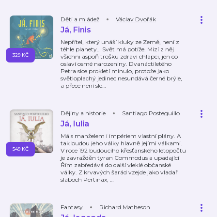
Děti a mládež
Václav Dvořák
Já, Finis
Nepřítel, který unáší kluky ze Země, není z
téhle planety… Svět má potíže. Mizí z něj
329 KČ
všichni aspoň trošku zdraví chlapci, jen co
oslaví osmé narozeniny. Dvanáctiletého
Petra sice prokletí minulo, protože jako
světloplachý jedinec nesundává černé brýle,
a přece není sle
…
Dějiny a historie
Santiago Posteguillo
Já, Iulia
Má s manželem i impériem vlastní plány. A
tak budou jeho války hlavně jejími válkami.
549 KČ
V roce 192 budoucího křesťanského letopočtu
je zavražděn tyran Commodus a upadající
Řím zabředává do další vleklé občanské
války. Z krvavých šarád vzejde jako vladař
slaboch Pertinax,
…
Fantasy
Richard Matheson