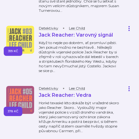
stanu své staré jednotky. Chce se tu setkat s
novým velícím důstojníkem, majorem Susan
Turnerovou
…
Detektivky
Lee Child
Jack Reacher: Varovný signál
Když to nejde po dobrém, ať promluví pěsti.
Jen pokud možno ne bezhlavě… Někdejší
399 KČ
důstojník vojenské policie Jack Reacher by si
zřejmě v roli vyhazovače dál lebedil v barech
a stripklubech floridského Key Westu, kdyby
ho tam nevyčmuchal jistý Costello. Jackovi
se sice p
…
Detektivky
Lee Child
Jack Reacher: Vedra
Horké texaské léto dokáže být vražedné skoro
jako Reacher. Skoro… Vysloužilý major
378 KČ
vojenské policie s vizáží drsného vandráka,
který jako samozvaný ochránce zákona
křižuje Ameriku a potírá bezpráví, si během
cesty napříč státem osamělé hvězdy stopne
půvabnou Carmen, při
…