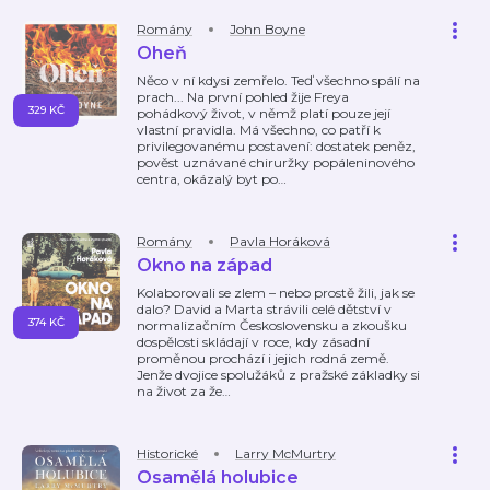
Romány
John Boyne
Oheň
Něco v ní kdysi zemřelo. Teď všechno spálí na
prach... Na první pohled žije Freya
329 KČ
pohádkový život, v němž platí pouze její
vlastní pravidla. Má všechno, co patří k
privilegovanému postavení: dostatek peněz,
pověst uznávané chiruržky popáleninového
centra, okázalý byt po
…
Romány
Pavla Horáková
Okno na západ
Kolaborovali se zlem – nebo prostě žili, jak se
dalo? David a Marta strávili celé dětství v
374 KČ
normalizačním Československu a zkoušku
dospělosti skládají v roce, kdy zásadní
proměnou prochází i jejich rodná země.
Jenže dvojice spolužáků z pražské základky si
na život za že
…
Historické
Larry McMurtry
Osamělá holubice