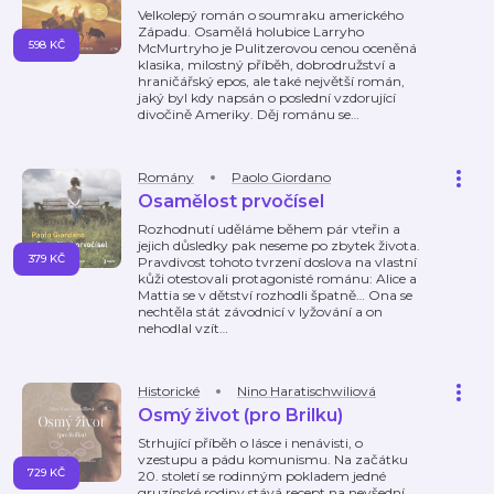
Velkolepý román o soumraku amerického
Západu. Osamělá holubice Larryho
598 KČ
McMurtryho je Pulitzerovou cenou oceněná
klasika, milostný příběh, dobrodružství a
hraničářský epos, ale také největší román,
jaký byl kdy napsán o poslední vzdorující
divočině Ameriky. Děj románu se
…
Romány
Paolo Giordano
Osamělost prvočísel
Rozhodnutí uděláme během pár vteřin a
jejich důsledky pak neseme po zbytek života.
379 KČ
Pravdivost tohoto tvrzení doslova na vlastní
kůži otestovali protagonisté románu: Alice a
Mattia se v dětství rozhodli špatně… Ona se
nechtěla stát závodnicí v lyžování a on
nehodlal vzít
…
Historické
Nino Haratischwiliová
Osmý život (pro Brilku)
Strhující příběh o lásce i nenávisti, o
vzestupu a pádu komunismu. Na začátku
729 KČ
20. století se rodinným pokladem jedné
gruzínské rodiny stává recept na nevšední