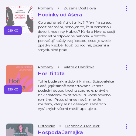
Romány
Zuzana Dostálová
Hodinky od Ašera
Co trápí dnešní třicátníky? Přemíra stresu,
pocit osamění, nebo jen to, že si nemohou
299 KČ
dovolit hodinky Hublot? Karla a Helenu spojí
jedno letní odpoledne náhoda. Přestože
pokračují každý svojí cestou, osud je svede
zpátky k sobě. Touží po rodině, zázemí a
smysluplné prác
…
Romány
Viktorie Hanišová
Hoří ti táta
Tohle bude sakra dobrá kniha… Spisovatelce
Ladě, jejíž slibně nastartovaná kariéra
329 KČ
poslední dobou trochu stagnuje, právě v
nakladatelství zkritizovali rukopis nového
románu. Proto si hned nevšimne, že
mužem, který se na děsivých záběrech
vysílaných všemi médii upaluje p
…
Historické
Daphne du Maurier
Hospoda Jamajka