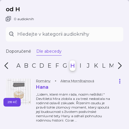
od H
0 audioknih
Doporučené
Dle abecedy
A
B
C
D
E
F
G
H
I
J
K
L
M
N
Romány
Alena Mornštajnová
Hana
„Lidem, které mám ráda, nosím neštěstí.“
Devítiletá Mira zlobila a za trest nedostala na
299 KČ
rodinné oslavě zákusek. Řízením osudu je
právě tohle zlomový moment, který spoutá
její budoucnost s životem podivínské
nemluvné tety Hany a odhalí pohnutou
rodinnou historii. Co se
…