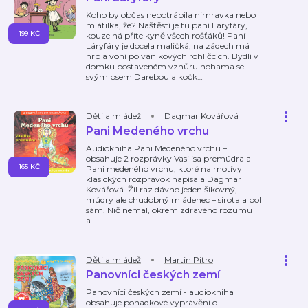
Koho by občas nepotrápila nimravka nebo
mlátilka, že? Naštěstí je tu paní Láryfáry,
199 KČ
kouzelná přítelkyně všech rošťáků! Paní
Láryfáry je docela maličká, na zádech má
hrb a voní po vanikových rohlíčcích. Bydlí v
domku postaveném vzhůru nohama se
svým psem Darebou a kočk
…
Děti a mládež
Dagmar Kovářová
Pani Medeného vrchu
Audiokniha Pani Medeného vrchu –
obsahuje 2 rozprávky Vasilisa premúdra a
165 KČ
Pani medeného vrchu, ktoré na motívy
klasických rozprávok napísala Dagmar
Kovářová. Žil raz dávno jeden šikovný,
múdry ale chudobný mládenec – sirota a bol
sám. Nič nemal, okrem zdravého rozumu
a
…
Děti a mládež
Martin Pitro
Panovníci českých zemí
Panovníci českých zemí - audiokniha
obsahuje pohádkové vyprávění o