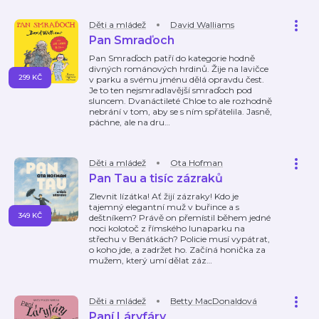
Děti a mládež
David Walliams
Pan Smraďoch
Pan Smraďoch patří do kategorie hodně
divných románových hrdinů. Žije na lavičce
299 KČ
v parku a svému jménu dělá opravdu čest.
Je to ten nejsmradlavější smraďoch pod
sluncem. Dvanáctileté Chloe to ale rozhodně
nebrání v tom, aby se s ním spřátelila. Jasně,
páchne, ale na dru
…
Děti a mládež
Ota Hofman
Pan Tau a tisíc zázraků
Zlevnit lízátka! Ať žijí zázraky! Kdo je
tajemný elegantní muž v buřince a s
349 KČ
deštníkem? Právě on přemístil během jedné
noci kolotoč z římského lunaparku na
střechu v Benátkách? Policie musí vypátrat,
o koho jde, a zadržet ho. Začíná honička za
mužem, který umí dělat záz
…
Děti a mládež
Betty MacDonaldová
Paní Láryfáry