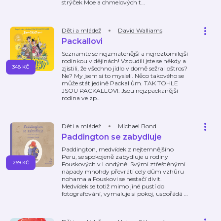
strýček Moe a chmelových t
…
Děti a mládež
David Walliams
Packallovi
Seznamte se nejzmatenější a nejroztomilejší
rodinkou v dějinách! Vzbudili jste se někdy a
348 KČ
zjistili, že všechno jídlo v domě sežral pštros?
Ne? My jsem si to mysleli. Něco takového se
může stát jedině Packallům. TAK TOHLE
JSOU PACKALLOVI. Jsou nejzpackanější
rodina ve zp
…
Děti a mládež
Michael Bond
Paddington se zabydluje
Paddington, medvídek z nejtemnějšího
Peru, se spokojeně zabydluje u rodiny
269 KČ
Fouskových v Londýně. Svými ztřeštěnými
nápady mnohdy převrátí celý dům vzhůru
nohama a Fouskovi se nestačí divit.
Medvídek se totiž mimo jiné pustí do
fotografování, vymaluje si pokoj, uspořádá
…