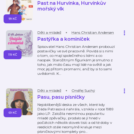
Past na Hurvínka, Hurvínkův
mořský vlk
99 KČ
Děti a mládež
Hans Christian Andersen
Pastýřka a kominíček
Spisovatel Hans Christian Andersen probouzí
postavičky ve své pracovně. Povídá si s nimi
119 KČ
o tom, co mají společného s lidmi a co
naopak. Starožitným figurkám je smutno z
toho, jak málo času mají lidé na světě a jak
moc jej přitom promarní, aniž by si to sami
uvědomili. K
…
Děti a mládež
Ondřej Suchý
Pasu, pasu písničky
Nejoblíbenější deska ze všech, které kdy
Dáda Patrasová nahrála, vznikla v roce 1989
69 KČ
jako LP. Založila nesmírnou popularitu
mladé zpěvačky, prodalo se jí hned v
počátcích několik stovek tisíc a od té doby v
reedicích stále neomylně kraluje mezi
písničkovými komplety pro
…