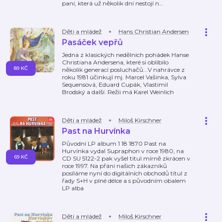
paní, která už několik dní nestojí n
…
Děti a mládež
Hans Christian Andersen
Pasáček vepřů
Jedna z klasických nedělních pohádek Hanse
Christiana Andersena, které si oblíbilo
89 KČ
několik generací posluchačů...V nahrávce z
roku 1981 účinkují mj. Marcel Vašinka, Sylva
Sequensová, Eduard Cupák, Vlastimil
Brodský a další. Režii má Karel Weinlich
Děti a mládež
Miloš Kirschner
Past na Hurvínka
Původní LP album 1 18 1870 Past na
Hurvínka vydal Supraphon v roce 1980, na
69 KČ
CD SU 5122-2 pak vyšel titul mírně zkrácen v
roce 1997. Na přání našich zákazníků
posíláme nyní do digitálních obchodů titul z
řady S+H v plné délce a s původním obalem
LP alba
Děti a mládež
Miloš Kirschner