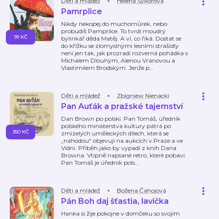
Děti a mládež
Helena Sýkorová
Pamrplice
Nikdy nekopej do muchomůrek, nebo
probudíš Pamprlice. To tvrdí moudrý
99 KČ
bylinkář děda Matěj. A ví, co říká. Dostat se
do křížku se zlomyslnými lesními strašidly
není jen tak, jak prozradí rozverná pohádka s
Michalem Dlouhým, Alenou Vránovou a
Vlastimilem Brodským. Jenže p
…
Děti a mládež
Zbigniew Nienacki
Pan Auťák a pražské tajemství
Dan Brown po polski. Pan Tomáš, úředník
polského ministerstva kultury pátrá po
350 KČ
zmizelých uměleckých dílech, která se
„náhodou“ objevují na aukcích v Praze a ve
Vídni. Příběh jako by vypadl z knih Dana
Browna. Vtipně napsané retro, které pobaví.
Pan Tomáš je úředník pols
…
Děti a mládež
Božena Čahojová
Pán Boh daj šťastia, lavička
Hanka si žije pokojne v domčeku so svojím