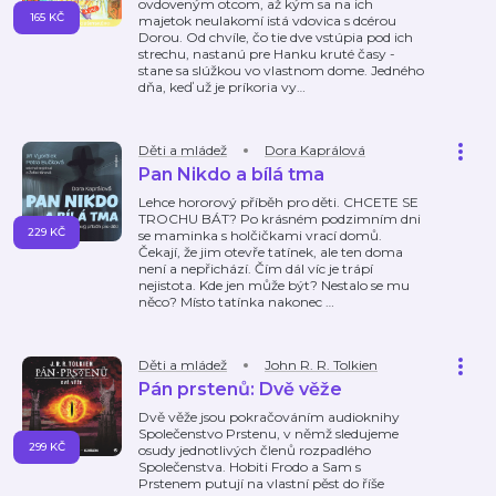
ovdoveným otcom, až kým sa na ich
165 KČ
majetok neulakomí istá vdovica s dcérou
Dorou. Od chvíle, čo tie dve vstúpia pod ich
strechu, nastanú pre Hanku kruté časy -
stane sa slúžkou vo vlastnom dome. Jedného
dňa, keď už je príkoria vy
…
Děti a mládež
Dora Kaprálová
Pan Nikdo a bílá tma
Lehce hororový příběh pro děti. CHCETE SE
TROCHU BÁT? Po krásném podzimním dni
229 KČ
se maminka s holčičkami vrací domů.
Čekají, že jim otevře tatínek, ale ten doma
není a nepřichází. Čím dál víc je trápí
nejistota. Kde jen může být? Nestalo se mu
něco? Místo tatínka nakonec
…
Děti a mládež
John R. R. Tolkien
Pán prstenů: Dvě věže
Dvě věže jsou pokračováním audioknihy
Společenstvo Prstenu, v němž sledujeme
299 KČ
osudy jednotlivých členů rozpadlého
Společenstva. Hobiti Frodo a Sam s
Prstenem putují na vlastní pěst do říše