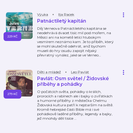
Výuka
Ilja Racek
Patnáctiletý kapitán
Děj Verneova Patnáctiletého kapitána se
neodehrává dvacet tisíc mil pod mořem, na
229 KČ
Měsíci ani na kometě letící hlubokým
vesmírem neznámo kam. Je to příběh, který
se mohl skutečně odehrát, aniž bychom
museli do hry osudu zapojit nějaký
převratný vynález, jaké se ve Verneo
…
Děti a mládež
Leo Pavlát
Pavlát: Osm světel / Židovské
příběhy a pohádky
O počátcích světa, pohádky o králích,
279 KČ
prorocích a rabínech ale i bajky o zvířátkách
a humorné příběhy z městečka Chelmu
Židovská kultura patří k nejstarším na světě.
Kromě hebrejské části Bible má i své
pohádkově laděné příběhy, legendy a bajky,
jež mnohdy dělí tisíce
…