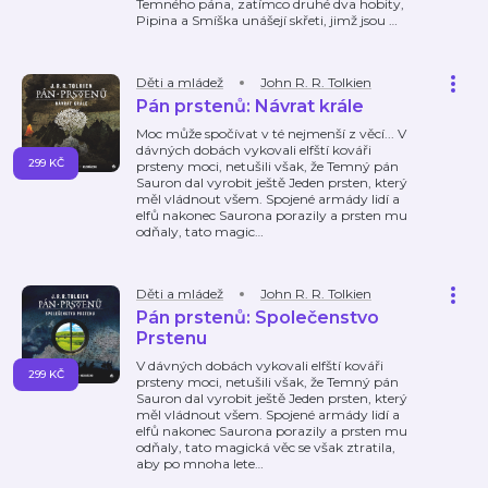
Temného pána, zatímco druhé dva hobity,
Pipina a Smíška unášejí skřeti, jimž jsou
…
Děti a mládež
John R. R. Tolkien
Pán prstenů: Návrat krále
Moc může spočívat v té nejmenší z věcí... V
dávných dobách vykovali elfští kováři
299 KČ
prsteny moci, netušili však, že Temný pán
Sauron dal vyrobit ještě Jeden prsten, který
měl vládnout všem. Spojené armády lidí a
elfů nakonec Saurona porazily a prsten mu
odňaly, tato magic
…
Děti a mládež
John R. R. Tolkien
Pán prstenů: Společenstvo
Prstenu
V dávných dobách vykovali elfští kováři
299 KČ
prsteny moci, netušili však, že Temný pán
Sauron dal vyrobit ještě Jeden prsten, který
měl vládnout všem. Spojené armády lidí a
elfů nakonec Saurona porazily a prsten mu
odňaly, tato magická věc se však ztratila,
aby po mnoha lete
…