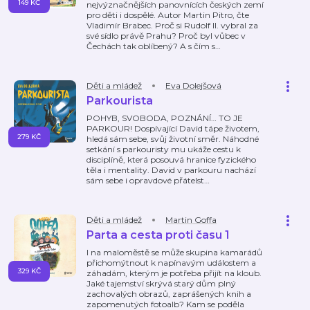
149 KČ
nejvýznačnějších panovnících českých zemí
pro děti i dospělé. Autor Martin Pitro, čte
Vladimír Brabec. Proč si Rudolf II. vybral za
své sídlo právě Prahu? Proč byl vůbec v
Čechách tak oblíbený? A s čím s
…
Děti a mládež
Eva Dolejšová
Parkourista
POHYB, SVOBODA, POZNÁNÍ… TO JE
PARKOUR! Dospívající David tápe životem,
279 KČ
hledá sám sebe, svůj životní směr. Náhodné
setkání s parkouristy mu ukáže cestu k
disciplíně, která posouvá hranice fyzického
těla i mentality. David v parkouru nachází
sám sebe i opravdové přátelst
…
Děti a mládež
Martin Goffa
Parta a cesta proti času 1
I na maloměstě se může skupina kamarádů
přichomýtnout k napínavým událostem a
329 KČ
záhadám, kterým je potřeba přijít na kloub.
Jaké tajemství skrývá starý dům plný
zachovalých obrazů, zaprášených knih a
zapomenutých fotoalb? Kam se poděla