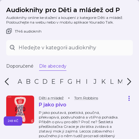
Audioknihy pro Děti a mládež od P
Audioknihy online ke stažení a koupení z kategorie Děti a mládež.
Poslouchejte na webu nebo v mobilu aplikace Youradio Talk.
1746 audioknih
Doporučené
Dle abecedy
A
B
C
D
E
F
G
H
I
J
K
L
M
N
Děti a mládež
Tom Robbins
P jako pivo
P jako poutavá, poetická, poučná,
překvapivá, podivuhodná a vtiPná pohádka.
249 KČ
Příběh o pivu pro děti? Proč ne? Šestiletá
předškolačka Gracie je zkrátka zvídavá a
zlatavý mok ji zajímá. Leccos zábavného i
poučného jí o něm tudíž prozradí oblíbený