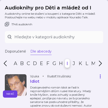
Audioknihy pro Děti a mládež od I
Audioknihy online ke stažení a koupení z kategorie Děti a mládež.
Poslouchejte na webu nebo v mobilu aplikace Youradio Talk.
1746 audioknih
Doporučené
Dle abecedy
A
B
C
D
E
F
G
H
I
J
K
L
M
N
Výuka
Rudolf Hrušínský
Idiot
Dostojevského román Idiot se řadí k
nejznámějším dílům ruské literatury. Mladý
149 KČ
kníže Myškin, zcela zchudlý a postižený
epilepsií, prožije po návratu ze švýcarského
sanatoria tak podivuhodné příběhy, že
upadne znovu do své duševní nemoci. Autor