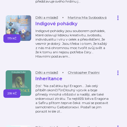
představuje svého hrdinu j
…
Děti a mládež
Martina Mia Svobodová
Indigové pohádky
Indigové pohádky jsou souborem pohádek,
které oslavují lidskou kreativitu, svobodu,
179 KČ
individualitu i víru v celek a přesvědčení, že
vesmír je dobrý. Jsou třeba i o tom, že každý
z nás má ohromnou moc tvořit svůj svět a
že k tomu ani nejsou potřeba čáry…
Hlavními postavam
…
Děti a mládež
Christopher Paolini
Inheritance
{'cs': 'Na začátku byl Eragon... Jak celý
příběh skončí?\nDlouhý výcvik a boje
299 KČ
přinesly mnohá vítězství a naději, ale také
srdcervoucí ztrátu. Ta nejtěžší bitva Eragona
a Safiru přitom teprve čeká: musí se postavit
samotnému Galbatorixovi. Podaří se jim
porazit krále zl
…