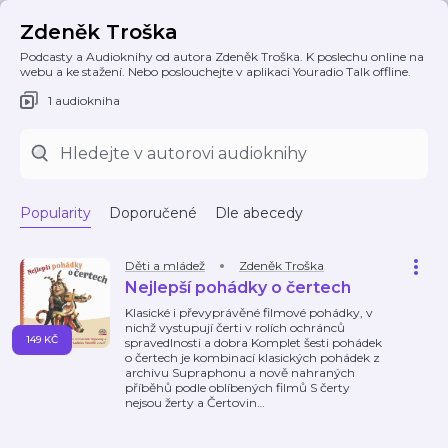
Zdeněk Troška
Podcasty a Audioknihy od autora Zdeněk Troška. K poslechu online na
webu a ke stažení. Nebo poslouchejte v aplikaci Youradio Talk offline.
1 audiokniha
Popularity
Doporučené
Dle abecedy
Děti a mládež
Zdeněk Troška
Nejlepší pohádky o čertech
Klasické i převyprávěné filmové pohádky, v
nichž vystupují čerti v rolích ochránců
149 KČ
spravedlnosti a dobra Komplet šesti pohádek
o čertech je kombinací klasických pohádek z
archivu Supraphonu a nově nahraných
příběhů podle oblíbených filmů S čerty
nejsou žerty a Čertovin
…