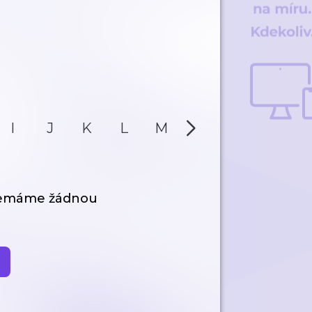
I
J
K
L
M
N
O
P
nemáme žádnou