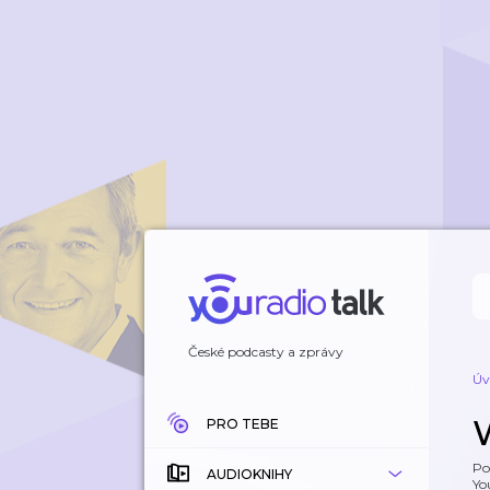
České podcasty a zprávy
Úv
PRO TEBE
Po
AUDIOKNIHY
Yo