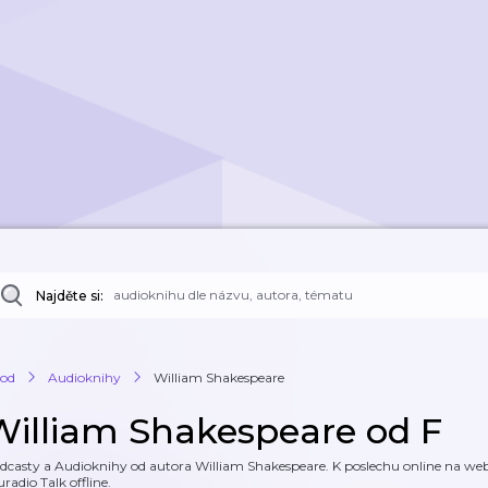
Najděte si:
od
Audioknihy
William Shakespeare
William Shakespeare od F
dcasty a Audioknihy od autora William Shakespeare. K poslechu online na webu
uradio Talk offline.