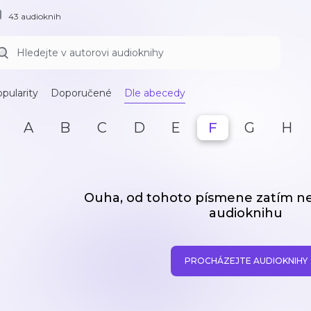
43 audioknih
pularity
Doporučené
Dle abecedy
A
B
C
D
E
F
G
H
Ouha, od tohoto písmene zatím 
audioknihu
PROCHÁZEJTE AUDIOKNIHY