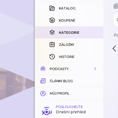
KATALOG
KOUPENÉ
KATEGORIE
Po
ZÁLOŽKY
HISTORIE
PODCASTY
ČLÁNKY BLOG
KATALOG
KATEGORIE
MŮJ PROFIL
ZÁLOŽKY
POSLOUCHEJTE
Dnešní přehled
LÍBÍ SE MI