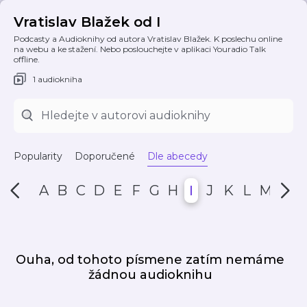
Vratislav Blažek od I
Podcasty a Audioknihy od autora Vratislav Blažek. K poslechu online
na webu a ke stažení. Nebo poslouchejte v aplikaci Youradio Talk
offline.
1 audiokniha
Popularity
Doporučené
Dle abecedy
A
B
C
D
E
F
G
H
I
J
K
L
M
N
Ouha, od tohoto písmene zatím nemáme
žádnou audioknihu