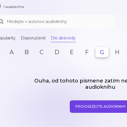
1 audiokniha
pularity
Doporučené
Dle abecedy
A
B
C
D
E
F
G
H
Ouha, od tohoto písmene zatím 
audioknihu
PROCHÁZEJTE AUDIOKNIHY