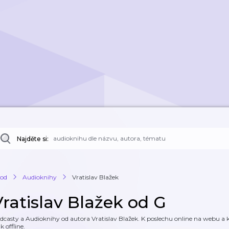
Najděte si:
od
Audioknihy
Vratislav Blažek
Vratislav Blažek od G
dcasty a Audioknihy od autora Vratislav Blažek. K poslechu online na webu a ke
k offline.