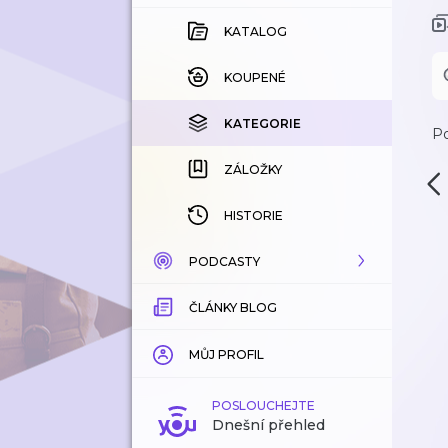
KATALOG
KOUPENÉ
KATEGORIE
Po
ZÁLOŽKY
HISTORIE
PODCASTY
ČLÁNKY BLOG
KATALOG
KATEGORIE
MŮJ PROFIL
ZÁLOŽKY
POSLOUCHEJTE
Dnešní přehled
LÍBÍ SE MI