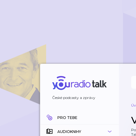
České podcasty a zprávy
Úv
PRO TEBE
Po
AUDIOKNIHY
Tal