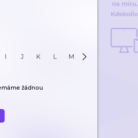
I
J
K
L
M
N
O
P
nemáme žádnou